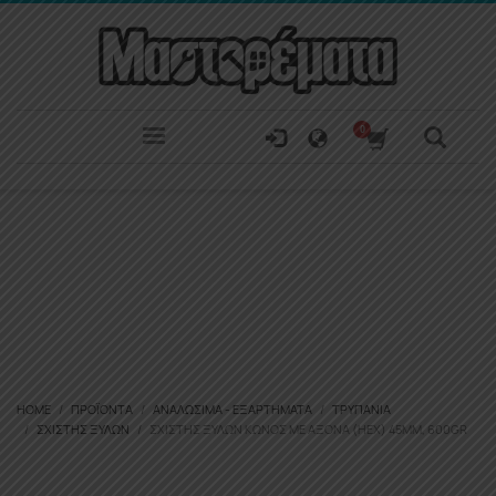
HOME
ΠΡΟΪΌΝΤΑ
ΑΝΑΛΏΣΙΜΑ - ΕΞΑΡΤΉΜΑΤΑ
ΤΡΥΠΆΝΙΑ
ΣΧΊΣΤΗΣ ΞΎΛΩΝ
ΣΧΙΣΤΗΣ ΞΥΛΩΝ ΚΩΝΟΣ ΜΕ ΑΞΟΝΑ (HEX) 45MM, 600GR