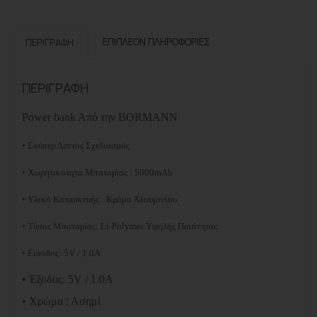
ΕΠΙΠΛΈΟΝ ΠΛΗΡΟΦΟΡΊΕΣ
ΠΕΡΙΓΡΑΦΉ
ΠΕΡΙΓΡΑΦΉ
Power bank
Από
την
BORMANN
• Σούπερ Λεπτός Σχεδιασμός
• Χωρητικότητα Μπαταρίας : 5000mAh
• Υλικό Κατασκευής : Κράμα Αλουμινίου
• Τύπος Μπαταρίας: Li-Polymer Υψηλής Ποιότητας
• Είσοδος: 5V / 1.0A
• Έξοδος: 5V / 1.0A
• Χρώμα : Ασημί