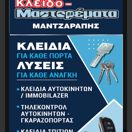
BORMANN Pro BBC5010 Power Station 330W,
288Wh/27000Mah, 12V/24V, Ac, Dc,Type C, Usb-
A
359.00
€