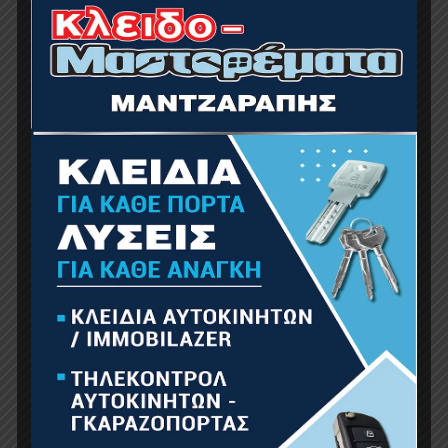
BORMANN Pro BBP2002 Μπαταρία 20V,Li-Ion-
2.0Ah Pro
35.00
€