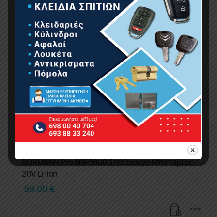
BORMANN Pro BBP3800 Σπαθόσεγα Μπαταρίας
20V Li-Ion
59.00
€