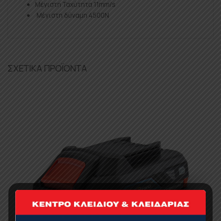
Μέγιστη Ταχύτητα 11mm/s
Μέγιστη δύναμη 4500Ν
ΣΧΕΤΙΚΆ ΠΡΟΪΌΝΤΑ