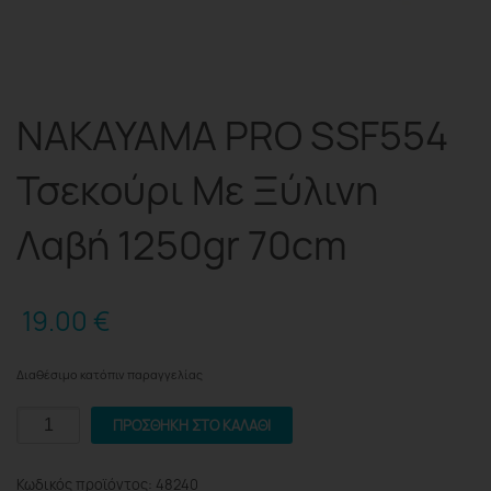
NAKAYAMA PRO SSF554
Τσεκούρι Με Ξύλινη
Λαβή 1250gr 70cm
19.00
€
Διαθέσιμο κατόπιν παραγγελίας
NAKAYAMA
ΠΡΟΣΘΉΚΗ ΣΤΟ ΚΑΛΆΘΙ
PRO
SSF554
Κωδικός προϊόντος:
48240
Τσεκούρι