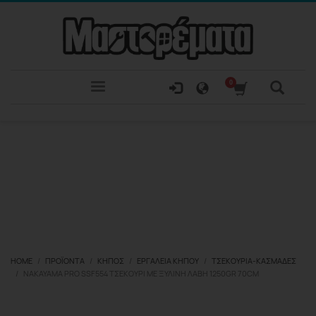
HOME
ΠΡΟΪΌΝΤΑ
ΚΉΠΟΣ
ΕΡΓΑΛΕΊΑ ΚΉΠΟΥ
ΤΣΕΚΟΎΡΙΑ-ΚΑΣΜΆΔΕΣ
NAKAYAMA PRO SSF554 ΤΣΕΚΟΎΡΙ ΜΕ ΞΎΛΙΝΗ ΛΑΒΉ 1250GR 70CM