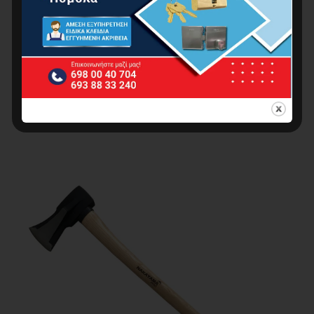
NAKAYAMA PRO SSF558 Τσεκουροβαριά Με
Ξύλινη Λαβή 3Kg 90 cm
20.00
€