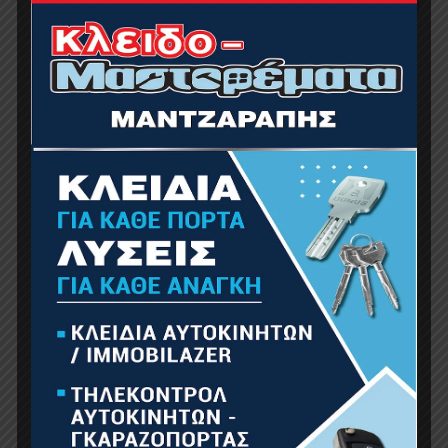
NAKAYAMA PC5600 Αλυσοπρίονο Βενζίνης
2.6Hp, 50cc
129.00
€