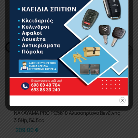
NAKAYAMA PRO PC5610 Αλυσοπρίονο Βενζίνης
3.5Hp, 54,5cc
209.00
€