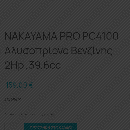
NAKAYAMA PRO PC4100
Αλυσοπρίονο Βενζίνης
2Hp ,39.6cc
159.00
€
43x25x29
Διαθέσιμο κατόπιν παραγγελίας
NAKAYAMA
ΠΡΟΣΘΉΚΗ ΣΤΟ ΚΑΛΆΘΙ