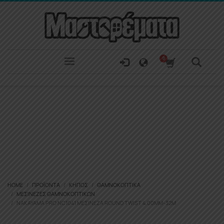
HOME
ΠΡΟΪΌΝΤΑ
ΚΉΠΟΣ
ΘΑΜΝΟΚΟΠΤΙΚΆ
ΜΕΣΙΝΈΖΕΣ ΘΑΜΝΟΚΟΠΤΙΚΏΝ
NAKAYAMA PRO NC1041 ΜΕΣΙΝΈΖΑ ROUND TWIST 4.00MM-32M