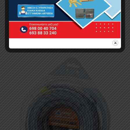
NAKAYAMA PRO NC1035 Μεσινέζα Round
3.50mm-41m
9.00
€