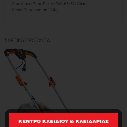
• Διαστάσεις Συσκ.Τεμ. ΜxΠxΥ: 66x32x40cm
• Βάρος Συσκευασίας: 12,1Kg
ΣΧΕΤΙΚΆ ΠΡΟΪΌΝΤΑ