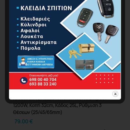
NAKAYAMA EM3220 Χλοοκοπτική Ηλεκτρική
1200W, Κοπή 32cm, Κάδος 25L, Ρύθμιση 3
Θέσεων (25/45/65mm)
79.00
€