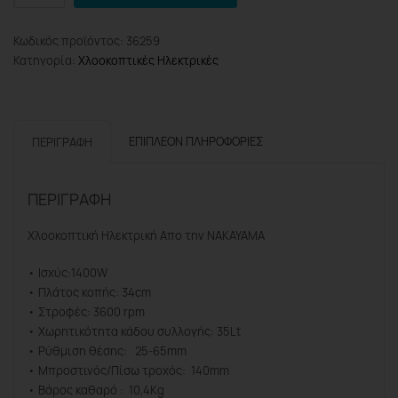
PRO
EM3410
Κωδικός προϊόντος:
36259
Χλοοκοπτική
Κατηγορία:
Χλοοκοπτικές Ηλεκτρικές
Ηλεκτρική
1400W
ποσότητα
ΕΠΙΠΛΈΟΝ ΠΛΗΡΟΦΟΡΊΕΣ
ΠΕΡΙΓΡΑΦΉ
ΠΕΡΙΓΡΑΦΉ
Χλοοκοπτική Ηλεκτρική Απο την NAKAYAMA
• Ισχύς:1400W
• Πλάτος κοπής: 34cm
• Στροφές: 3600 rpm
• Χωρητικότητα κάδου συλλογής: 35Lt
• Ρύθμιση θέσης: 25-65mm
• Μπροστινός/Πίσω τροχός: 140mm
• Βάρος καθαρό : 10,4Kg