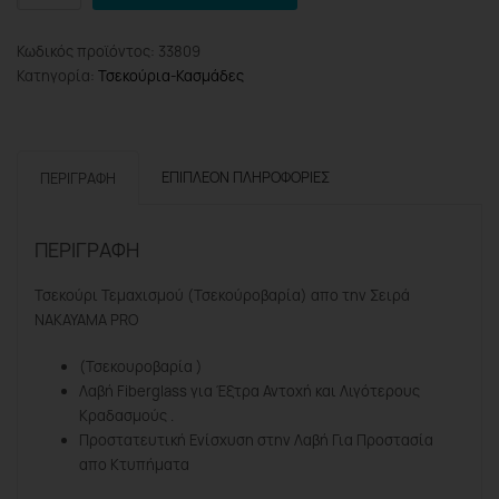
PRO
BSA1000
Κωδικός προϊόντος:
33809
Τσεκούρι
Κατηγορία:
Τσεκούρια-Κασμάδες
Τεμαχισμού
2,5Kg
ποσότητα
ΕΠΙΠΛΈΟΝ ΠΛΗΡΟΦΟΡΊΕΣ
ΠΕΡΙΓΡΑΦΉ
ΠΕΡΙΓΡΑΦΉ
Τσεκούρι Τεμαχισμού (Τσεκούροβαρία) απο την Σειρά
NAKAYAMA PRO
(Τσεκουροβαρία )
Λαβή Fiberglass για Έξτρα Αντοχή και Λιγότερους
Κραδασμούς .
Προστατευτική Ενίσχυση στην Λαβή Για Προστασία
απο Κτυπήματα