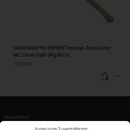
NAKAYAMA PRO SSF560 Τσεκούρι Σχισίματος
Με Ξύλινη Λαβή 2Kg 90cm
19.00
€
Newsletter
Διαχείριση Συγκατάθεσης