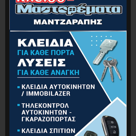
NAKAYAMA PRO SSF552 Τσεκούρι Με Ξύλινη
Λαβή 800gr 36cm
11.00
€