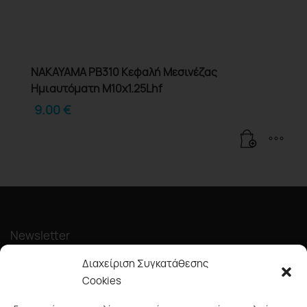
NAKAYAMA PB310 Κεφαλή Μεσινέζας
Ημιαυτόματη M10x1.25Lhf
9.00
€
Newsletter
Διαχείριση Συγκατάθεσης
Cookies