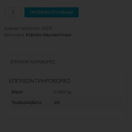
NAKAYAMA
ΠΡΟΣΘΉΚΗ ΣΤΟ ΚΑΛΆΘΙ
PB320
Κεφαλή
Κωδικός προϊόντος:
27275
Μεσινέζας
Κατηγορία:
Κεφαλές Θαμνοκοπτικών
Tech-
It
2
Εξόδων
ΕΠΙΠΛΈΟΝ ΠΛΗΡΟΦΟΡΊΕΣ
Εύκολης
Τοποθέτησης
Universal
ΕΠΙΠΛΈΟΝ ΠΛΗΡΟΦΟΡΊΕΣ
ποσότητα
Βάρος
0.0000 kg
Τεμάχια/κιβώτιο
100