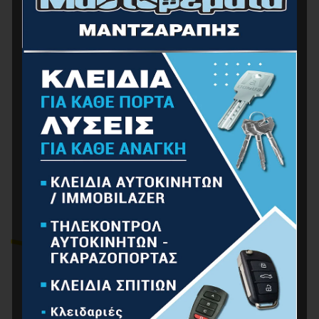
NAKAYAMA PB300 Κεφαλή Μεσινέζας
Αλουμινίου 4 Εξόδων (Με Άλλεν)
7.00
€