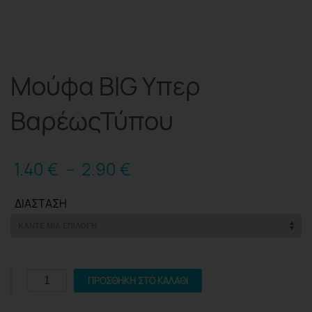
Μούφα BIG Υπερ
ΒαρέωςΤύπου
1.40
€
–
2.90
€
ΔΙΆΣΤΑΣΗ
Μούφα
ΠΡΟΣΘΉΚΗ ΣΤΟ ΚΑΛΆΘΙ
BIG
Υπερ