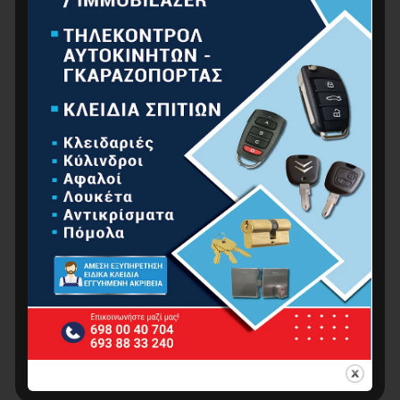
Ταφ Θυλικό BIG Υπερ ΒαρέωςΤύπου
3.00
€
–
7.50
€