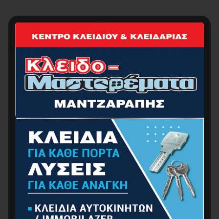
Συστολή Αμερικής BIG Υπερ Βαρέως Τύπου
1.30
€
–
2.00
€