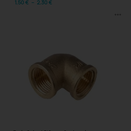
1.50
€
–
2.30
€