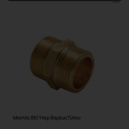
Μαστός BIG Υπερ ΒαρέωςΤύπου