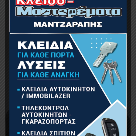
BORMANN Pro BGB3700 Γεννήτρια Βενζίνης
3000W
529.00
€