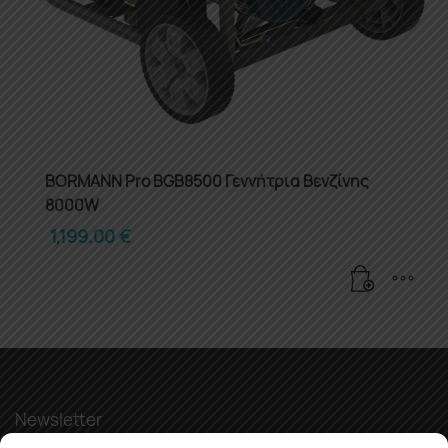
BORMANN Pro BGB8500 Γεννήτρια Βενζίνης
8000W
1,199.00
€
Newsletter