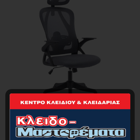
ΒΟRMANN BSF1835 Καρέκλα Διευθυντική
TROPHY,58x64x120-130cm, με Ανάκλιση,