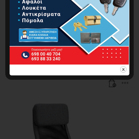
BORMANN BSF1825 Καρέκλα Gaming Zeus I, Με
Ανάκληση Και Ρυθ. Μπράτσα,56X69X124-134cm,
Μαύρο/Μπλε
119.00
€