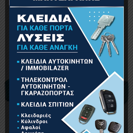
7.99
€