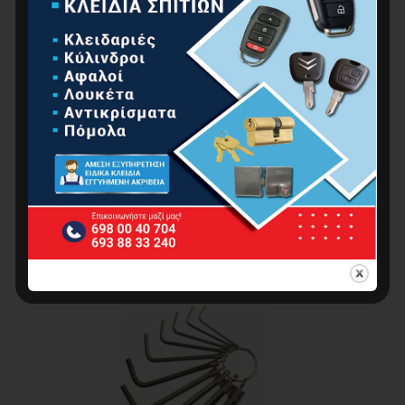
F.F. Group Κλειδί Ταφ 4mm 34767
2.55
€