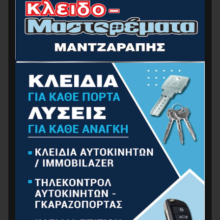
F.F. Group Καρφωτικό Χειρός Μεσαίο S53
Ρυθμιζόμενο 4-14mm 24260
12.80
€