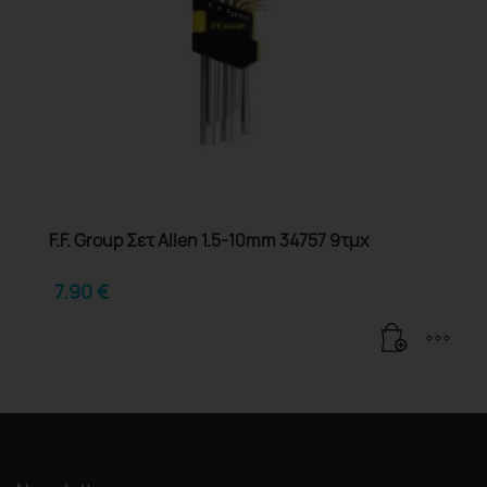
F.F. Group Σετ Allen 1.5-10mm 34757 9τμχ
7.90
€