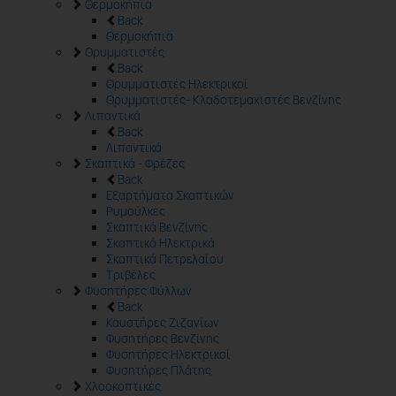
Θερμοκήπια
Back
Θερμοκήπια
Θρυμματιστές
Back
Θρυμματιστές Ηλεκτρικοί
Θρυμματιστές- Κλαδοτεμαχιστές Βενζίνης
Λιπαντικά
Back
Λιπαντικά
Σκαπτικά - Φρέζες
Back
Εξαρτήματα Σκαπτικών
Ρυμούλκες
Σκαπτικά Βενζίνης
Σκαπτικά Ηλεκτρικά
Σκαπτικά Πετρελαίου
Τριβέλες
Φυσητήρες Φύλλων
Back
Καυστήρες Ζιζανίων
Φυσητήρες Βενζίνης
Φυσητήρες Ηλεκτρικοί
Φυσητήρες Πλάτης
Χλοοκοπτικές