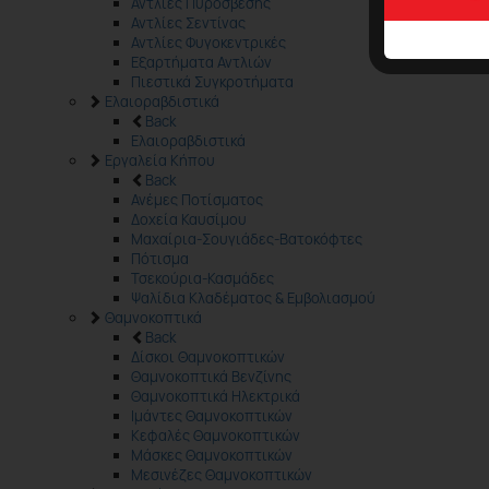
Αντλίες Πυρόσβεσης
Αντλίες Σεντίνας
Αντλίες Φυγοκεντρικές
Εξαρτήματα Αντλιών
Πιεστικά Συγκροτήματα
Ελαιοραβδιστικά
Back
Ελαιοραβδιστικά
Εργαλεία Κήπου
Back
Ανέμες Ποτίσματος
Δοχεία Καυσίμου
Μαχαίρια-Σουγιάδες-Βατοκόφτες
Πότισμα
Τσεκούρια-Κασμάδες
Ψαλίδια Κλαδέματος & Εμβολιασμού
Θαμνοκοπτικά
Back
Δίσκοι Θαμνοκοπτικών
Θαμνοκοπτικά Βενζίνης
Θαμνοκοπτικά Ηλεκτρικά
Ιμάντες Θαμνοκοπτικών
Κεφαλές Θαμνοκοπτικών
Μάσκες Θαμνοκοπτικών
Μεσινέζες Θαμνοκοπτικών