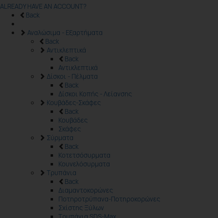
ALREADY HAVE AN ACCOUNT?
Back
Αναλώσιμα - Εξαρτήματα
Back
Αντικλεπτικά
Back
Αντικλεπτικά
Δίσκοι - Πέλματα
Back
Δίσκοι Κοπής - Λείανσης
Κουβάδες-Σκάφες
Back
Κουβάδες
Σκάφες
Σύρματα
Back
Κοτετσόσυρματα
Κουνελόσυρματα
Τρυπάνια
Back
Διαμαντοκορώνες
Ποτηροτρύπανα-Ποτηροκορώνες
Σχίστης Ξύλων
Τρυπάνια SDS-Max