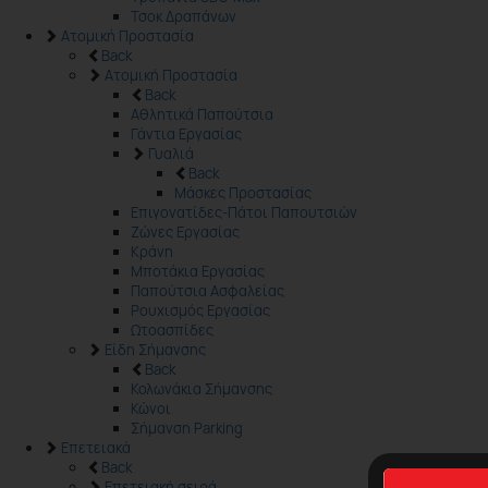
Τσοκ Δραπάνων
Ατομική Προστασία
Back
Ατομική Προστασία
Back
Αθλητικά Παπούτσια
Γάντια Εργασίας
Γυαλιά
Back
Μάσκες Προστασίας
Επιγονατίδες-Πάτοι Παπουτσιών
Ζώνες Εργασίας
Κράνη
Μποτάκια Εργασίας
Παπούτσια Ασφαλείας
Ρουχισμός Εργασίας
Ωτοασπίδες
Είδη Σήμανσης
Back
Κολωνάκια Σήμανσης
Κώνοι
Σήμανση Parking
Επετειακά
Back
Επετειακή σειρά