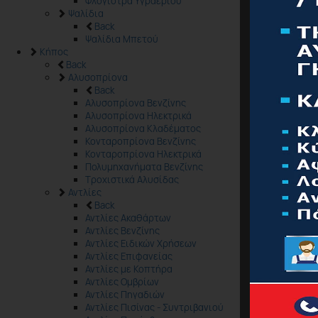
Φλόγιστρα Υγραερίου
Ψαλίδια
Back
Ψαλίδια Μπετού
Κήπος
Back
Αλυσοπρίονα
Back
Αλυσοπρίονα Βενζίνης
Αλυσοπρίονα Ηλεκτρικά
Αλυσοπρίονα Κλαδέματος
Κονταροπρίονα Βενζίνης
Κονταροπρίονα Ηλεκτρικά
Πολυμηχανήματα Βενζίνης
Τροχιστικά Αλυσίδας
Αντλίες
Back
Αντλίες Ακαθάρτων
Αντλίες Βενζίνης
Αντλίες Ειδικών Χρήσεων
Αντλίες Επιφανείας
Αντλίες με Κοπτήρα
Αντλίες Ομβρίων
Αντλίες Πηγαδιών
Αντλίες Πισίνας - Συντριβανιού