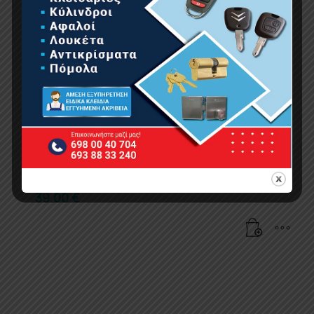
BORMANN BPP8073 Παπούτσι Ασφαλείας Miami
S1 No 43
39.00
€