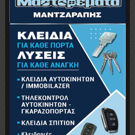
BORMANN BPP8075 Παπούτσι Ασφαλείας Miami
S1 No 45
39.00
€