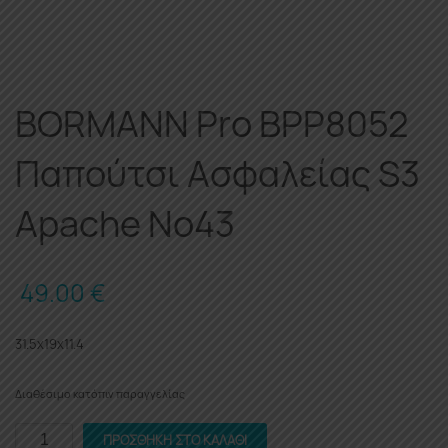
BORMANN Pro BPP8052
Παπούτσι Ασφαλείας S3
Apache Νο43
49.00
€
31.5x19x11.4
Διαθέσιμο κατόπιν παραγγελίας
BORMANN
ΠΡΟΣΘΉΚΗ ΣΤΟ ΚΑΛΆΘΙ