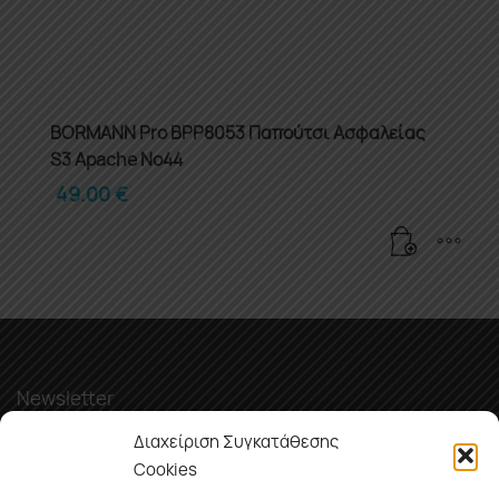
BORMANN Pro BPP8053 Παπούτσι Ασφαλείας
S3 Apache Νο44
49.00
€
Newsletter
Διαχείριση Συγκατάθεσης
Cookies