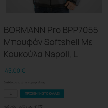
BORMANN Pro BPP7055
Μπουφάν Softshell Με
Κουκούλα Napoli, L
45.00
€
Διαθέσιμο κατόπιν παραγγελίας
BORMANN
ΠΡΟΣΘΉΚΗ ΣΤΟ ΚΑΛΆΘΙ
Pro
BPP7055
Κωδικός προϊόντος:
41477
Μπουφάν