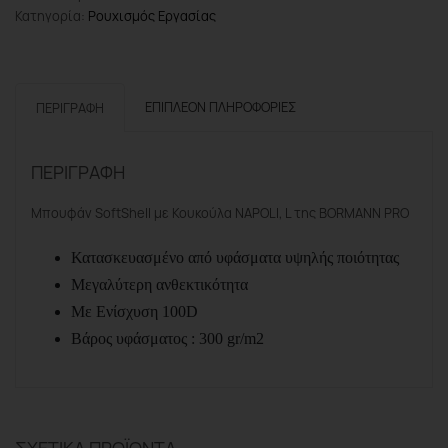
Κατηγορία:
Ρουχισμός Εργασίας
Softshell
Με
Κουκούλα
Napoli,
ΕΠΙΠΛΈΟΝ ΠΛΗΡΟΦΟΡΊΕΣ
ΠΕΡΙΓΡΑΦΉ
L
ποσότητα
ΠΕΡΙΓΡΑΦΉ
Μπουφάν SoftShell με Κουκούλα NAPOLI, L της BORMANN PRO
Κατασκευασμένο από υφάσματα υψηλής ποιότητας
Μεγαλύτερη ανθεκτικότητα
Με Ενίσχυση 100D
Βάρος υφάσματος : 300 gr/m2