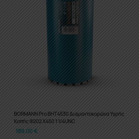
BORMANN Pro BHT4530 Διαμαντοκορώνα Υγρής
Κοπής Φ202 X450 1 1/4UNC
189.00
€