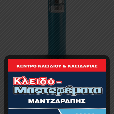
BORMANN Pro BHT4518 Διαμαντοκορώνα Υγρής
Κοπής Φ122 X450 1 1/4UNC
105.00
€