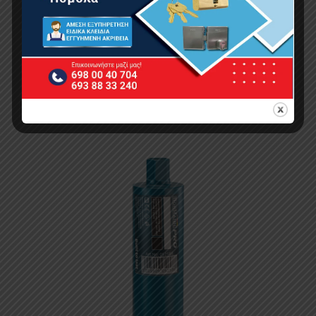
BORMANN Pro BHT4504 Διαμαντοκορώνα Υγρής
Κοπής Φ52 X450 1 1/4UNC
48.00
€