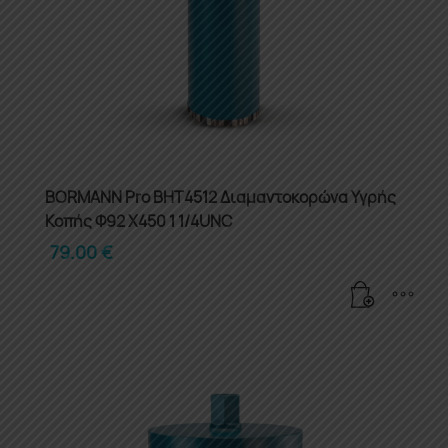
BORMANN Pro BHT4512 Διαμαντοκορώνα Υγρής
Κοπής Φ92 X450 1 1/4UNC
79.00
€