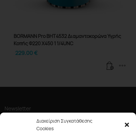
BORMANN Pro BHT4532 Διαμαντοκορώνα Υγρής
Κοπής Φ220 X450 1 1/4UNC
229.00
€
Newsletter
Διαχείριση Συγκατάθεσης
Cookies