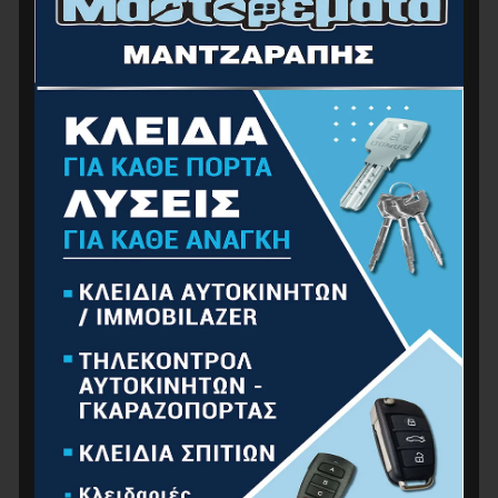
BORMANN Pro BHT4555 Διαμαντοκορώνα Υγρής
Κοπής Φ22 X450 1/2 BSP
39.00
€