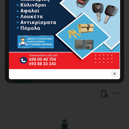
BORMANN Pro BHT4504 Διαμαντοκορώνα Υγρής
Κοπής Φ52 X450 1 1/4UNC
48.00
€