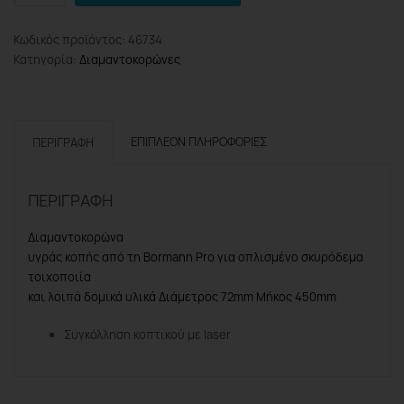
Pro
BHT4508
Κωδικός προϊόντος:
46734
Διαμαντοκορώνα
Κατηγορία:
Διαμαντοκορώνες
Υγρής
Κοπής
Φ72
X450
ΕΠΙΠΛΈΟΝ ΠΛΗΡΟΦΟΡΊΕΣ
ΠΕΡΙΓΡΑΦΉ
1
1/4UNC
ποσότητα
ΠΕΡΙΓΡΑΦΉ
Διαμαντοκορώνα
υγράς κοπής από τη
Bormann
Pro
για οπλισμένο σκυρόδεμα
τοιχοποιία
και λοιπά δομικά υλικά Διάμετρος 72mm Μήκος 450mm
Συγκόλληση κοπτικού με laser