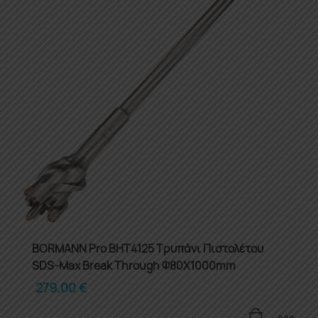
BORMANN Pro BHT4125 Τρυπάνι Πιστολέτου
SDS-Max Break Through Φ80X1000mm
279.00
€