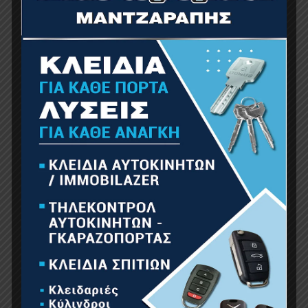
BORMANN Pro BHT4121 Τρυπάνι Πιστολέτου
SDS-Max Break Through Φ55X1000mm
169.00
€