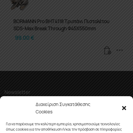
BORMANN Pro BHT4118 Τρυπάνι Πιστολέτου
SDS-Max Break Through Φ45X550mm
99.00
€
Newsletter
Διαχείριση Συγκατάθεσης
Cookies
Για να παρέχουμε την καλύτερη εμπειρία, χρησιμοποιούμε τεχνολογίες
όπως cookies για την αποθήκευση ή/και την πρόσβαση σε πληροφορίες