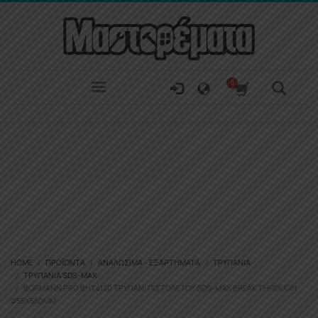
HOME
ΠΡΟΪΌΝΤΑ
ΑΝΑΛΏΣΙΜΑ - ΕΞΑΡΤΉΜΑΤΑ
ΤΡΥΠΆΝΙΑ
ΤΡΥΠΆΝΙΑ SDS-MAX
BORMANN PRO BHT4120 ΤΡΥΠΆΝΙ ΠΙΣΤΟΛΈΤΟΥ SDS-MAX BREAK THROUGH
Φ55X550MM