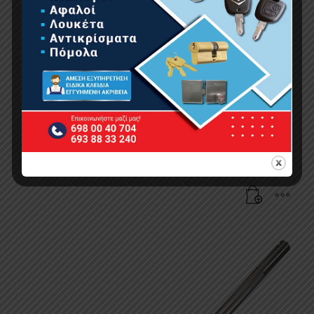
BORMANN Pro BHT4124 Τρυπάνι Πιστολέτου
SDS-Max Break Through Φ80X550mm
199.00
€