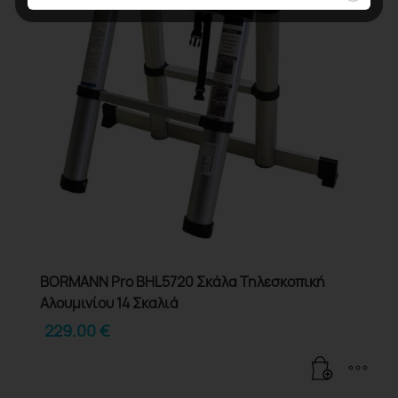
BORMANN Pro BHL5720 Σκάλα Τηλεσκοπική
Αλουμινίου 14 Σκαλιά
229.00
€