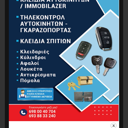
BORMANN BHL7010 Σκάλα Τηλεσκοπική
Αλουμινίου 10 Σκαλιά
109.00
€