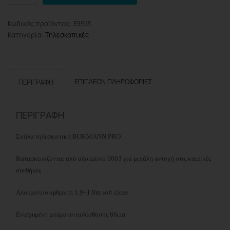
Pro
BHL5710
Κωδικός προϊόντος:
39913
Σκάλα
Κατηγορία:
Τηλεσκοπικές
Τηλεσκοπική
Αλουμινίου
12
Σκαλιά
ΕΠΙΠΛΈΟΝ ΠΛΗΡΟΦΟΡΊΕΣ
ΠΕΡΙΓΡΑΦΉ
ποσότητα
ΠΕΡΙΓΡΑΦΉ
Σκάλα τηλεσκοπική BORMANN PRO
Κατασκευάζονται από αλουμίνιο 6063 για μεγάλη αντοχή στις καιρικές
συνθήκες
Αλουμινίου αρθρωτή
1.9+1.9m soft close
Ενισχυμένη μπάρα αντιολίσθησης 86cm