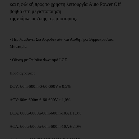
και η φιλική προς το χρήστη λειτουργία
Auto
Power
Off
βοηθά στη μεγιστοποίηση
της διάρκειας ζωής της μπαταρίας.
• Περιλαμβάνει Σετ Ακροδεκτών και Αισθητήρα Θερμοκρασίας,
Μπαταρία
• Οθόνη με Οπίσθιο Φωτισμό
LCD
Προδιαγραφές :
DCV
: 60
m
-600
m
-6-60-600
V
± 0,5%
ACV: 60m-600m-6-60-600V ± 1,0%
DCA: 600u-6000u-60m-600m-10A ± 1,8%
ACA: 600u-6000u-60m-600m-10A ± 2,0%