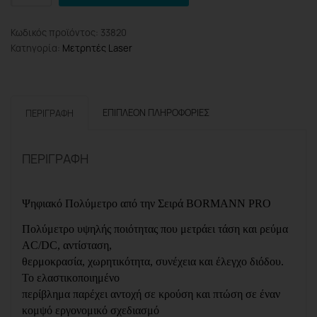
Pro
BDC2000
Κωδικός προϊόντος:
33820
Πολύμετρο
Κατηγορία:
Μετρητές Laser
Ψηφιακό
Ac/Dc
600V
ποσότητα
ΕΠΙΠΛΈΟΝ ΠΛΗΡΟΦΟΡΊΕΣ
ΠΕΡΙΓΡΑΦΉ
ΠΕΡΙΓΡΑΦΉ
Ψηφιακό Πολύμετρο από την Σειρά
BORMANN
PRO
Πολύμετρο υψηλής ποιότητας που μετράει τάση και ρεύμα
AC
/
DC
, αντίσταση,
θερμοκρασία, χωρητικότητα, συνέχεια και έλεγχο διόδου.
Το ελαστικοποιημένο
περίβλημα παρέχει αντοχή σε κρούση και πτώση σε έναν
κομψό εργονομικό σχεδιασμό