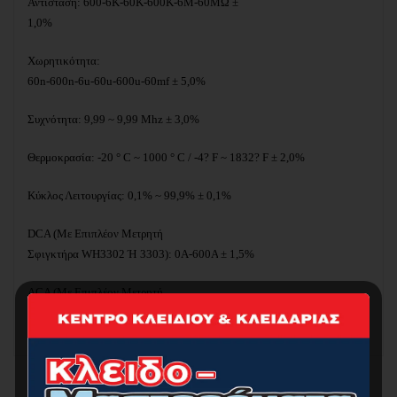
Αντίσταση: 600-6K-60K-600K-6M-60MΩ ±
1,0%
Χωρητικότητα:
60n-600n-6u-60u-600u-60mf ± 5,0%
Συχνότητα: 9,99 ~ 9,99
Mhz
± 3,0%
Θερμοκρασία: -20 °
C
~ 1000 °
C
/ -4?
F
~ 1832?
F
± 2,0%
Κύκλος Λειτουργίας: 0,1% ~ 99,9% ± 0,1%
DCA
(Με Επιπλέον Μετρητή
Σφιγκτήρα
WH
3302 Ή 3303): 0
A
-600
A
± 1,5%
ACA
(Με Επιπλέον Μετρητή
Σφιγκτήρα
WH
3302 Ή 3303): 0
A
-600
A
± 1,5%