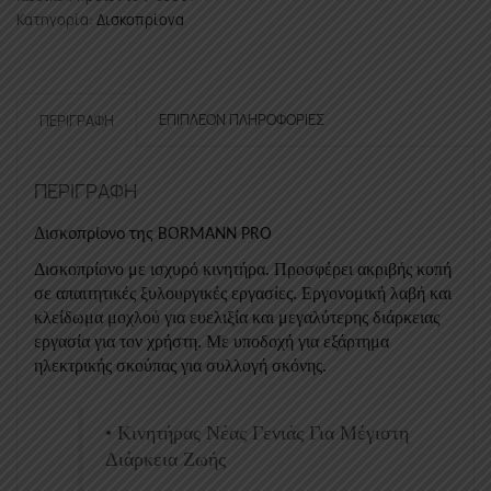
Δισκοπρίονο
Κατηγορία:
Δισκοπρίονα
1600W
ποσότητα
ΕΠΙΠΛΈΟΝ ΠΛΗΡΟΦΟΡΊΕΣ
ΠΕΡΙΓΡΑΦΉ
ΠΕΡΙΓΡΑΦΉ
Δισκ
οπρίονο της BORMANN PRO
Δισκοπρίονο με ισχυρό κινητήρα. Προσφέρει ακριβής κοπή
σε απαιτητικές ξυλουργικές εργασίες. Εργονομική λαβή και
κλείδωμα μοχλού για ευελιξία και μεγαλύτερης διάρκειας
εργασία για τον χρήστη. Με υποδοχή για εξάρτημα
ηλεκτρικής σκούπας για συλλογή σκόνης.
• Κινητήρας Νέας Γενιάς Για Μέγιστη
Διάρκεια Ζωής