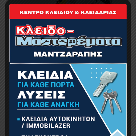
BORMANN BCS2030 Δισκοπρίονο Μετάλλου
2300W, Φ355*3*25.4mm, 3800Rpm, Soft-Start
159.00
€