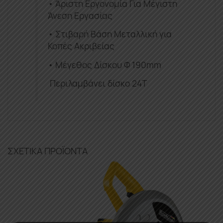
• Άριστη Εργονομία Για Μέγιστη
Άνεση Εργασίας
• Στιβαρή Βάση Μεταλλική για
Κοπές Ακριβείας
•
Μέγεθος Δίσκου Φ 190mm
Περιλαμβάνει δίσκο 24T
ΣΧΕΤΙΚΆ ΠΡΟΪΌΝΤΑ