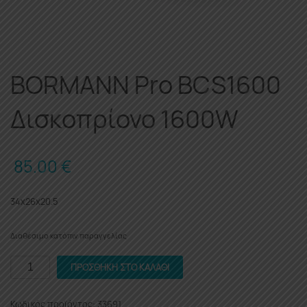
BORMANN Pro BCS1600
Δισκοπρίονο 1600W
85.00
€
34x26x20.5
Διαθέσιμο κατόπιν παραγγελίας
BORMANN
ΠΡΟΣΘΉΚΗ ΣΤΟ ΚΑΛΆΘΙ
Pro
BCS1600
Κωδικός προϊόντος:
33691