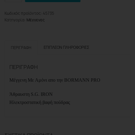
Pro
BBV3205
Κωδικός προϊόντος:
45735
Μέγγενη
Κατηγορία:
Μέγγενες
Περιστρεφόμενη
Με
Αμόνι,
150mm
ΕΠΙΠΛΈΟΝ ΠΛΗΡΟΦΟΡΊΕΣ
ΠΕΡΙΓΡΑΦΉ
ποσότητα
ΠΕΡΙΓΡΑΦΉ
Μέγγενη Με Αμόνι απο την BORMANN PRO
Άθραυστη S.G. IRON
Ηλεκτροστατική βαφή πούδρας