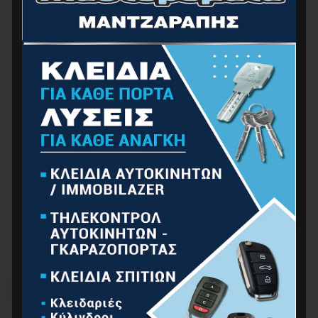
BORMANN BBV2300 Μέγγενη, Σταθερή Βάση Με
Αμόνι 150mm 6Kg
45.00
€