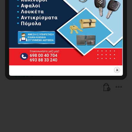
BORMANN Pro BBV3105 Μέγγενη
Περιστρεφόμενη Με Αμόνι, 125mm
89.00
€