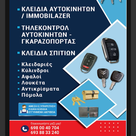
Βαλίτσα μεταφοράς η οποία περιλαμβάνει 44 εξαρτήματα:
28 τεμάχια μύτες 25mm:
H2.5/H3/H3.5/H4/H4.5/H5/H6/H7
SL3/4/5/6/7/8
PZ1/PZ2/PZ3
PH1/PH2/PH3
T10/T15/T20/T25/T27/T30/T35/T40
4 τεμάχια μύτε 50mm:
SL4/PH00/SL6/PH2
8 τεμάχιαΚαρυδάκια 1/4:
6mm/7mm/8mm/9mm/10mm/11mm/12mm/13mm
2 Εξάγωνα :Φ1.5 Φ3