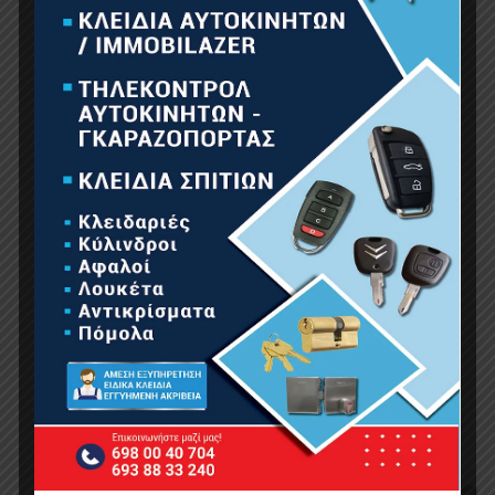
BORMANN ELITE BSH5200 Πολυκαρμπονικό
Στέγαστρο Πόρτας / Παραθύρου Διάφανο
Π150XΒ80cm
69.00
€