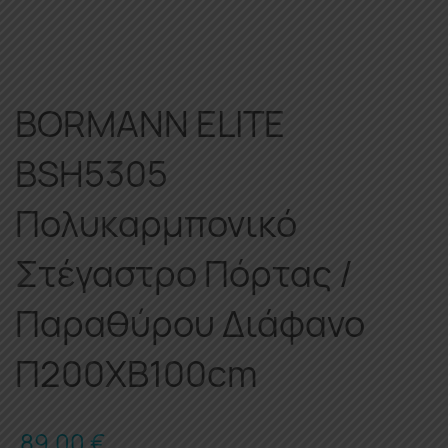
BORMANN ELITE
BSH5305
Πολυκαρμπονικό
Στέγαστρο Πόρτας /
Παραθύρου Διάφανο
Π200XΒ100cm
89.00
€