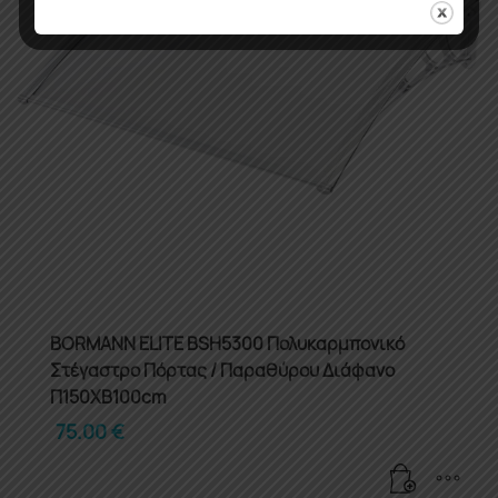
BORMANN ELITE BSH5300 Πολυκαρμπονικό
Στέγαστρο Πόρτας / Παραθύρου Διάφανο
Π150XΒ100cm
75.00
€