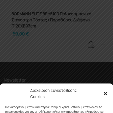
BORMANN ELITE BSH5100 Πολυκαρμπονικό
Στέγαστρο Πόρτας / Παραθύρου Διάφανο
Π120XΒ93cm
59.00
€
Newsletter
Διαχείριση Συγκατάθεσης
Cookies
Για να παρέχουμε την καλύτερη εμπειρία, χρησιμοποιούμε τεχνολογίες
όπως cookies για την αποθήκευση ή/και την πρόσβαση σε πληροφορίες