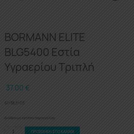
BORMANN ELITE
BLG5400 Εστία
Υγραερίου Τριπλή
37.00
€
61×38,5×7,5
Διαθέσιμο κατόπιν παραγγελίας
BORMANN
ΠΡΟΣΘΉΚΗ ΣΤΟ ΚΑΛΆΘΙ