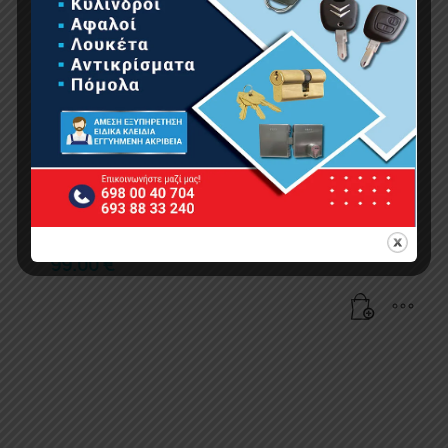
BORMANN ELITE BLG8500 Εστία Υγραερίου
Τριπλή
99.00
€