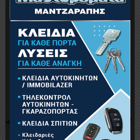
BORMANN ELITE BLG8000 Εστία Υγραερίου
Διπλή
82.00
€