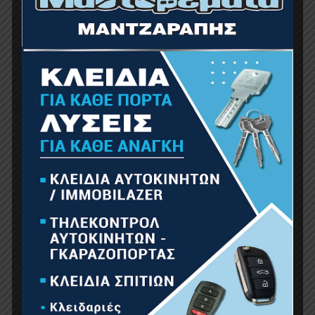
BORMANN BTW9028 Κεφαλή Ντους Τετράγωνη
Ασημί Φ20x20x6,6cm
15.00
€