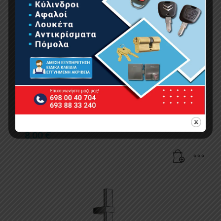
BORMANN BTW4640 Τηλέφωνο Ντους Μπάνιου
Φ81, Στρογγυλό, 5 Ρυθμίσεις
8.00
€