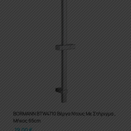
BORMANN BTW4710 Βέργα Ντους Με Στήριγμα ,
Μήκος 65cm
19.00
€