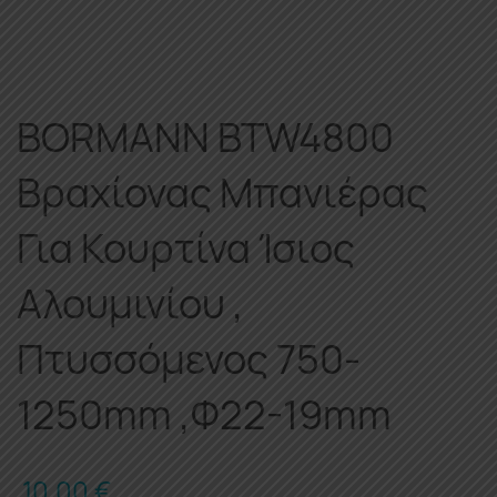
BORMANN BTW4800
Βραχίονας Μπανιέρας
Για Κουρτίνα Ίσιος
Αλουμινίου ,
Πτυσσόμενος 750-
1250mm ,Φ22-19mm
10.00
€