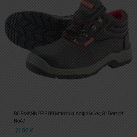
BORMANN BPP119 Μποτάκι Ασφαλείας S1 Detroit
Νο47
21.00
€