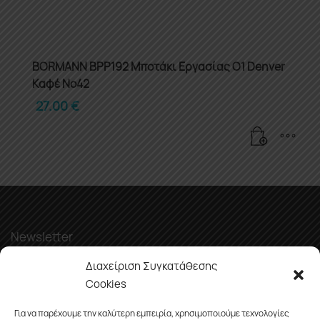
BORMANN BPP192 Μποτάκι Εργασίας O1 Denver
Καφέ Νο42
27.00
€
Newsletter
Διαχείριση Συγκατάθεσης
Cookies
Για να παρέχουμε την καλύτερη εμπειρία, χρησιμοποιούμε τεχνολογίες