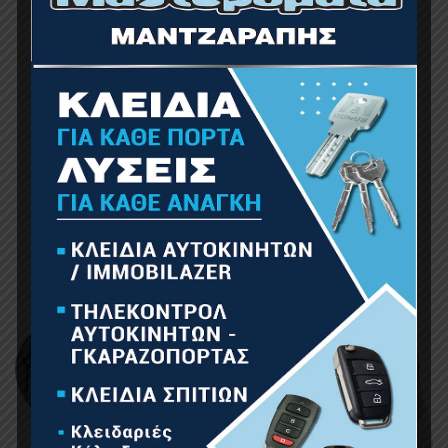
BORMANN BPP8007 Μποτάκι Ασφαλείας Alaska
S3 Νο40
25.00
€