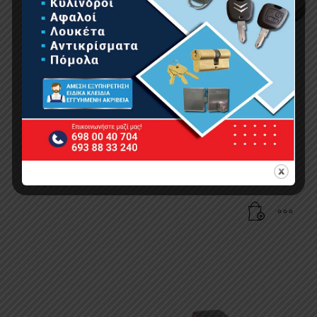
BORMANN BPP078 Μποτάκι Εργασίας O1 Arizona
Νο45
19.00
€