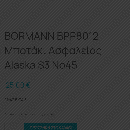
BORMANN BPP8012
Μποτάκι Ασφαλείας
Alaska S3 Νο45
25.00
€
61×43.5×34.5
Διαθέσιμο κατόπιν παραγγελίας
BORMANN
ΠΡΟΣΘΉΚΗ ΣΤΟ ΚΑΛΆΘΙ