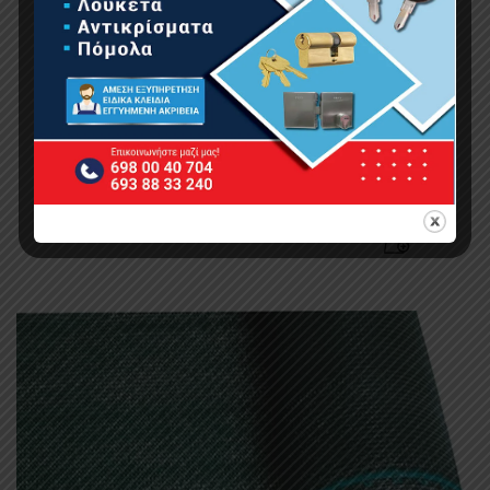
BORMANN SN4050 Δίχτυ Σκίασης 125GSM
4x50m 90%
198.00
€