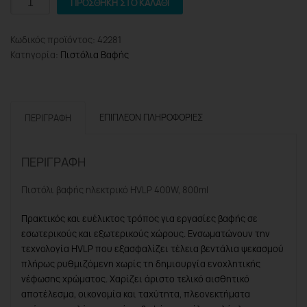
ΠΡΟΣΘΉΚΗ ΣΤΟ ΚΑΛΆΘΙ
BPG8100
Πιστόλι
Κωδικός προϊόντος:
42281
Βαφής
Κατηγορία:
Πιστόλια Βαφής
Ηλεκτρικό
HVLP
400W,
800ml
ΕΠΙΠΛΈΟΝ ΠΛΗΡΟΦΟΡΊΕΣ
ΠΕΡΙΓΡΑΦΉ
ποσότητα
ΠΕΡΙΓΡΑΦΉ
Πιστόλι βαφής ηλεκτρικό HVLP 400W, 800ml
Πρακτικός και ευέλικτος τρόπος για εργασίες βαφής σε
εσωτερικούς και εξωτερικούς χώρους. Ενσωματώνουν την
τεχνολογία HVLP που εξασφαλίζει τέλεια βεντάλια ψεκασμού
πλήρως ρυθμιζόμενη χωρίς τη δημιουργία ενοχλητικής
νέφωσης χρώματος. Χαρίζει άριστο τελικό αισθητικό
αποτέλεσμα, οικονομία και ταχύτητα, πλεονεκτήματα