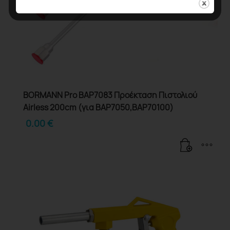
BORMANN Pro BAP7083 Προέκταση Πιστολιού
Airless 200cm (για ΒΑΡ7050,ΒΑΡ70100)
0.00
€