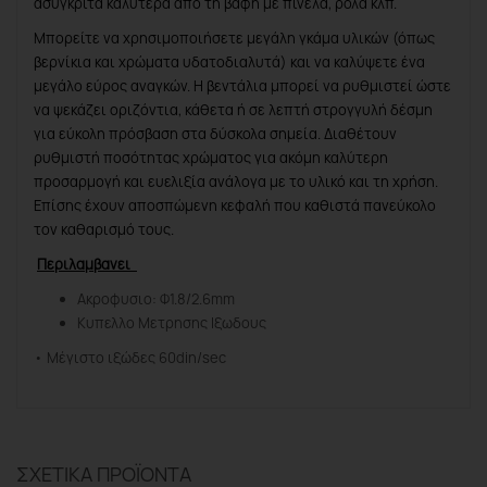
ασύγκριτα καλύτερα από τη βαφή με πινέλα, ρολά κλπ.
Μπορείτε να χρησιμοποιήσετε μεγάλη γκάμα υλικών (όπως
βερνίκια και χρώματα υδατοδιαλυτά) και να καλύψετε ένα
μεγάλο εύρος αναγκών. Η βεντάλια μπορεί να ρυθμιστεί ώστε
να ψεκάζει οριζόντια, κάθετα ή σε λεπτή στρογγυλή δέσμη
για εύκολη πρόσβαση στα δύσκολα σημεία. Διαθέτουν
ρυθμιστή ποσότητας χρώματος για ακόμη καλύτερη
προσαρμογή και ευελιξία ανάλογα με το υλικό και τη χρήση.
Επίσης έχουν αποσπώμενη κεφαλή που καθιστά πανεύκολο
τον καθαρισμό τους.
Περιλαμβανει
Ακροφυσιο: Φ1.8/2.6mm
Κυπελλο Μετρησης Ιξωδους
• Μέγιστο ιξώδες 60din/sec
ΣΧΕΤΙΚΆ ΠΡΟΪΌΝΤΑ