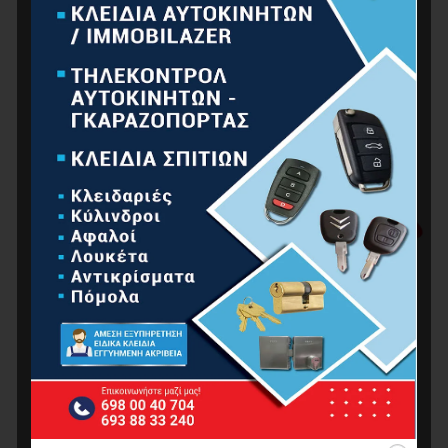
BORMANN Pro BAP7081 Προέκταση Πιστολιού
Airless 50cm (για ΒΑΡ7050,ΒΑΡ7100)
0.00
€