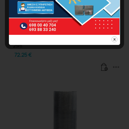
BORMANN BDA2020 Κουνελόσυρμα
Ηλεκτρογαλβανισμένο Σε Ρολό 1/2″ X 1/2″ 1 X
25m
72.25
€