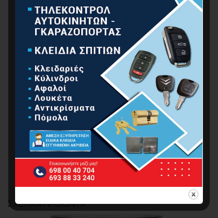
AQUACHROM PRIMER ECO
8.00
€
ΣΧΕΤΙΚΆ ΠΡΟΪΌΝΤΑ