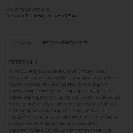
-
Κωδικός προϊόντος:
Ριπολίνη
Μ/Δ
Κατηγορία:
Νερού
Ριπολίνες - Μέταλλα & Ξύλα
ποσότητα
ΕΠΙΠΛΈΟΝ ΠΛΗΡΟΦΟΡΊΕΣ
ΠΕΡΙΓΡΑΦΉ
ΠΕΡΙΓΡΑΦΉ
Το AQUACHROM ECO είναι οικολογική ριπολίνη νερού
εξαιρετικής ποιότητας, για ξύλινες επιφάνειες, με ειδικές
πρώτες ύλες νέας τεχνολογίας. Είναι πιστοποιημένο
οικολογικό χρώμα και πληροί τα κριτήρια απονομής του
οικολογικού σήματος της Ευρωπαϊκής Ένωσης. Είναι ιδανικό
για εσωτερική και εξωτερική χρήση. Χάρη στην ειδική του
σύνθεση προστατεύει το χρήστη και δε ρυπαίνει το
περιβάλλον. Δεν περιέχει επικίνδυνες ουσίες, όπως βαρέα
μέταλλα, ελεύθερη φορμαλδεΰδη, αρωματικούς
υδρογονάνθρακες. Έχει εξαιρετική πρόσφυση και είναι