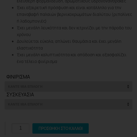
ελεύθερη φορμαλδεΰδη, αρωματικούς υδρογονάνθρακες
Έχει εξαιρετική πρόσφυση και είναι κατάλληλο για την
επαναβαφή παλαιών βερνικοχρωμάτων διαλύτου (ριπολίνες
ή λαδομπογιές)
Έχει μεγάλη λευκότητα και δεν κιτρινίζει με την πάροδο του
χρόνου
Δουλεύεται εύκολα, απλώνει θαυμάσια και έχει μεγάλη
ελαστικότητα
Έχει μεγάλη καλυπτικότητα και απόδοση και εξασφαλίζει
ένα τέλειο φινίρισμα
ΦΙΝΊΡΙΣΜΑ
ΣΥΣΚΕΥΑΣΊΑ
Aquachrom
ΠΡΟΣΘΉΚΗ ΣΤΟ ΚΑΛΆΘΙ
Eco