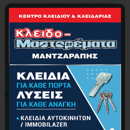
κατάλληλο για την επαναβαφή παλαιών βερνικοχρωμάτων
διαλύτου (ριπολίνες ή λαδομπογιές). Έχει μεγάλη λευκότητα
και δεν κιτρινίζει με την πάροδο του χρόνου. Δουλεύεται
εύκολα, απλώνει θαυμάσια και έχει μεγάλη ελαστικότητα.
Έχει μεγάλη καλυπτικότητα και απόδοση και εξασφαλίζει ένα
τέλειο φινίρισμα. Το AQUACHROM ECO διατίθεται σε
γυαλιστερό, σατινέ και ματ.
ΠΕΡΙΓΡΑΦΉ ΕΦΑΡΜΟΓΉΣ
Εφαρμόζεται με Πινέλο, Ρολό, Πιστόλι
https://www.vivechrom.gr/el
ΜΠΟΡΕΊ ΕΠΊΣΗΣ ΝΑ ΣΑΣ ΑΡΈΣΕΙ…