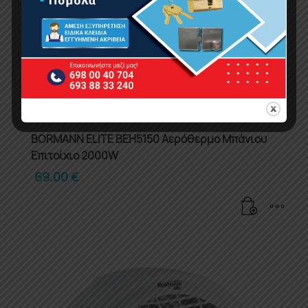
BORMANN ELITE BEH5150 Αερόθερμο Μπάνιου
Επιτοίχιο 2000W
69.00
€